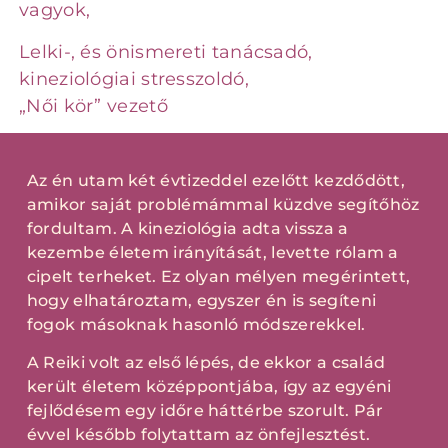
vagyok,
Lelki-, és önismereti tanácsadó,
kineziológiai stresszoldó,
„Női kör” vezető
Az én utam két évtizeddel ezelőtt kezdődött,
amikor saját problémámmal küzdve segítőhöz
fordultam. A kineziológia adta vissza a
kezembe életem irányítását, levette rólam a
cipelt terheket. Ez olyan mélyen megérintett,
hogy elhatároztam, egyszer én is segíteni
fogok másoknak hasonló módszerekkel.
A Reiki volt az első lépés, de ekkor a család
került életem középpontjába, így az egyéni
fejlődésem egy időre háttérbe szorult. Pár
évvel később folytattam az önfejlesztést.