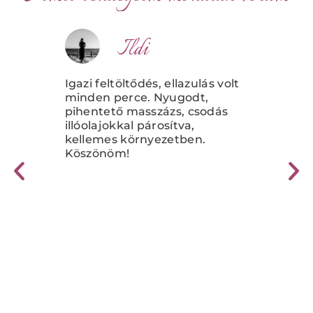
Ildi
és
Igazi feltöltődés, ellazulás volt
Cso
s
minden perce. Nyugodt,
let
pihentető masszázs, csodás
hog
hető
illóolajokkal párosítva,
Oly
nka
kellemes környezetben.
ene
ek,
Köszönöm!
pár
mai
szü
 ét.
kén
test
🙏
....
fant
kén
tölt
🥰