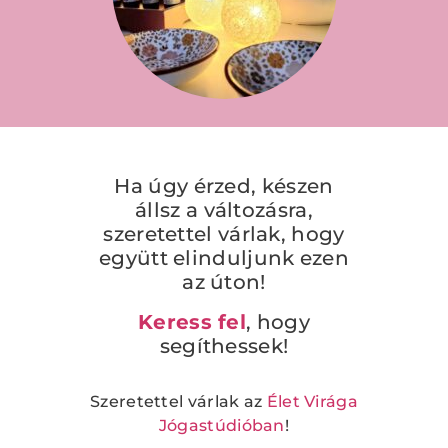
Ha úgy érzed, készen
állsz a változásra,
szeretettel várlak, hogy
együtt elinduljunk ezen
az úton!
Keress fel
, hogy
segíthessek!
Szeretettel várlak az
Élet Virága
Jógastúdióban
!