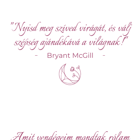
"Nyisd meg szíved virágát, és válj
szépség ajándékává a világnak!"
Bryant McGill
Amit vendégeim mondtak rólam