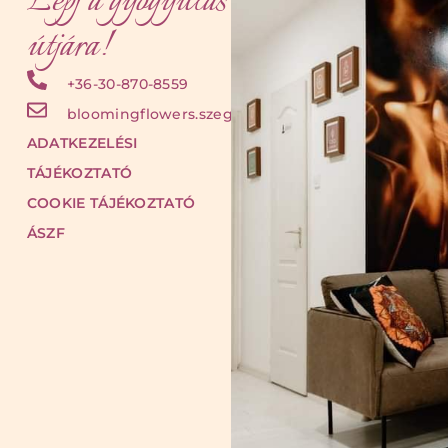
Lépj a gyógyulás
útjára!
+36-30-870-8559
bloomingflowers.szeged@gmail.com
ADATKEZELÉSI
TÁJÉKOZTATÓ
COOKIE TÁJÉKOZTATÓ
ÁSZF